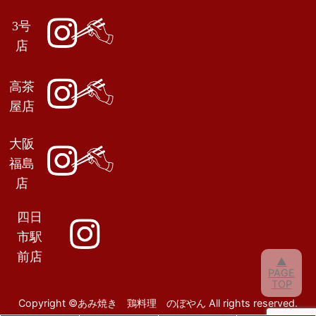
3号
店
高茶
屋店
大阪
福島
店
四日
市駅
前店
▲
PAGE
TOP
Copyright ©あみ焼き 鶏料理 のぼやん All rights reserved.