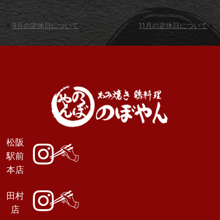
«
9月の定休日について
11月の定休日について
»
松阪
駅前
本店
田村
店