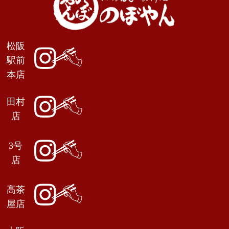
松阪
駅前
本店
田村
店
3号
店
高茶
屋店