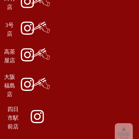
店
3号
店
高茶
屋店
大阪
福島
店
四日
市駅
前店
▲
PAGE
TOP